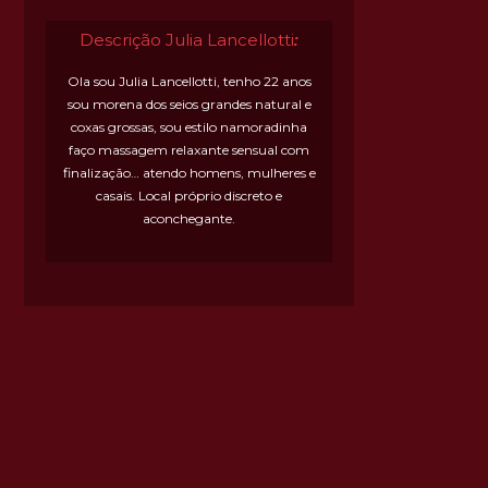
Descrição Julia Lancellotti
:
Ola sou Julia Lancellotti, tenho 22 anos
sou morena dos seios grandes natural e
coxas grossas, sou estilo namoradinha
faço massagem relaxante sensual com
finalização… atendo homens, mulheres e
casais. Local próprio discreto e
aconchegante.