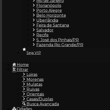
Rio de Janeiro
Florianópolis
Porto Alegre
Belo Horizonte
Uberlândia
Feira de Santana
Salvador
Recife
S. José dos Pinhais/PR
Fazenda Rio Grande/PR
Seja VIP
Home
Filtrar
Loiras
Morenas
Mulatas
Ruivas
Orientais
Casais/Duplas
Busca Avançada
Cidades