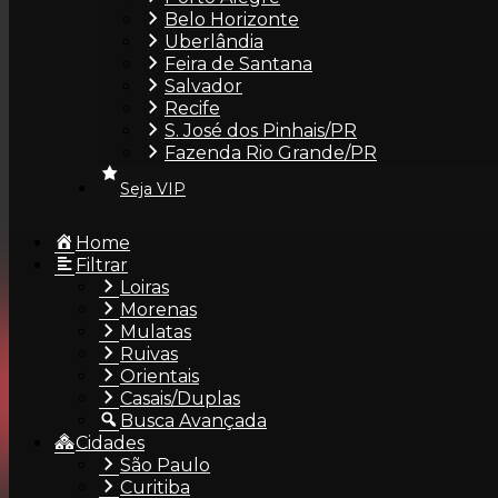
Belo Horizonte
Bella Reis 22 anos •Curitiba/PR 41 99753-3422 Atendimen
Uberlândia
Tipo: RuivaIdade: 22 anosAltura: 1,57mCor dos Olhos: 
Feira de Santana
34Tatuagem: 2Piercing: 2Fumante: Não Informações Fa
Salvador
Recife
Continuar lendo
S. José dos Pinhais/PR
Fazenda Rio Grande/PR
1
2
Seja VIP
3
4
…
Home
36
Filtrar
Loiras
Morenas
Mulatas
Ruivas
Orientais
×
INSTITUCIONAL
FALE CONOS
Casais/Duplas
Busca Avançada
O ÁreaVIP
contato@areavi
Cidades
Seja VIP
+55 11 98225-8
São Paulo
Curitiba