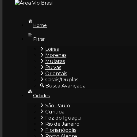
Skip to content
Home
Filtrar
Loiras
Morenas
Mulatas
Bella Reis
Ruivas
Orientais
Casais/Duplas
Busca Avançada
Cidades
São Paulo
Curitiba
Fernanda
Foz do Iguaçu
Rio de Janeiro
Florianópolis
Porto Alegre