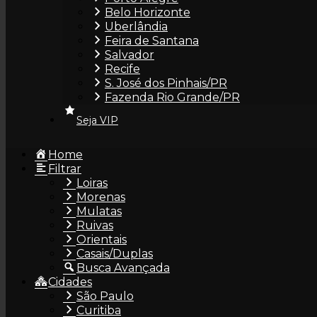
Belo Horizonte
Uberlândia
Feira de Santana
Salvador
Hanna
Recife
S. José dos Pinhais/PR
Fazenda Rio Grande/PR
Seja VIP
Home
Filtrar
Loiras
Isabela Fagundes
Morenas
Mulatas
Ruivas
Orientais
Casais/Duplas
Busca Avançada
Cidades
São Paulo
Isabelly Rios
Curitiba