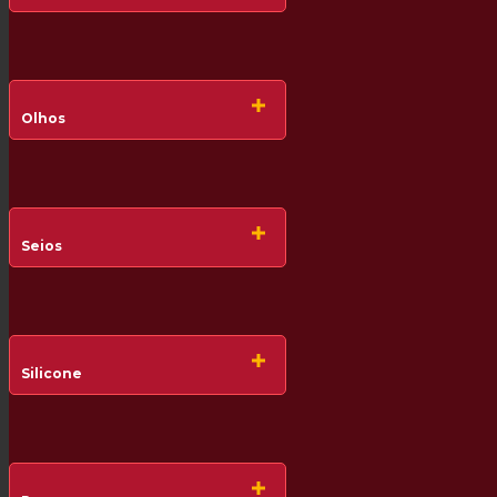
Olhos
Seios
Silicone