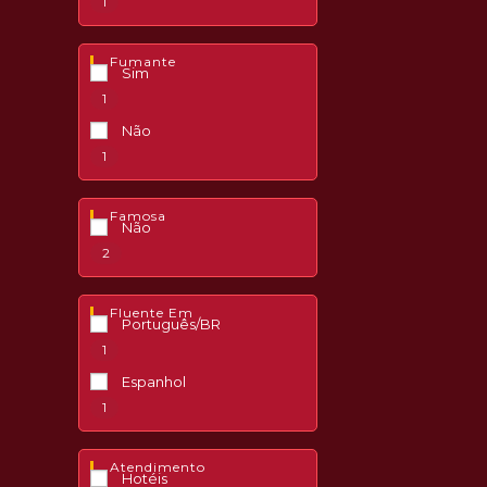
1
Fumante
Sim
1
Não
1
Famosa
Não
2
Fluente Em
Português/BR
1
Espanhol
1
Atendimento
Hotéis