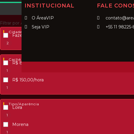
INSTITUCIONAL
FALE CONO
O ÁreaVIP
contato@area
Filtrar por Atributos
Seja VIP
+55 11 98225-
Cidade
Fazenda Rio Grande/PR
2
Cachê
R$ 80,00/hora
1
R$ 150,00/hora
1
Tipo/Aparência
Loira
1
Morena
1