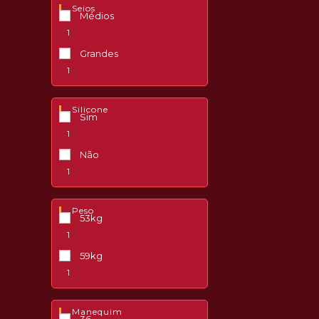
Seios
Médios
1
Grandes
1
Silicone
Sim
1
Não
1
Peso
53kg
1
59kg
1
Manequim