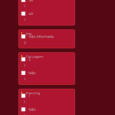
36
1
40
1
Pés
Não informado
2
Tatuagem
2
1
Não
1
Piercing
1
1
Não