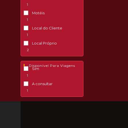
1
Motéis
1
Local do Cliente
1
Local Próprio
2
Disponível Para Viagens
Sim
1
A consultar
1