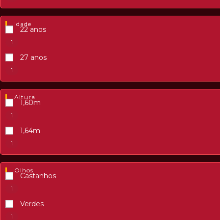
Idade
22 anos
1
27 anos
1
Altura
1,60m
1
1,64m
1
Olhos
Castanhos
1
Verdes
1