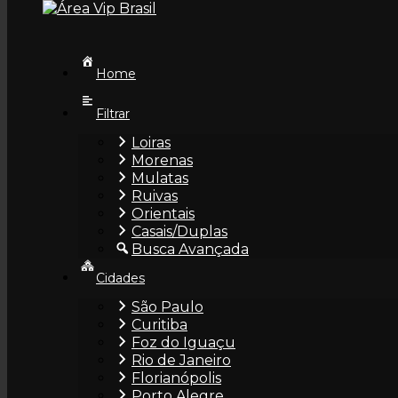
Skip
to
content
Home
Filtrar
Loiras
Morenas
Leticia
Mulatas
Ruivas
Orientais
Casais/Duplas
Busca Avançada
Cidades
Cidade
São Paulo
Curitiba
Foz do Iguaçu
Rio de Janeiro
Florianópolis
Porto Alegre