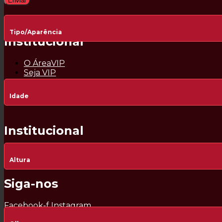
Enviar
Facebook-f
Instagram
Tipo/Aparência
Institucional
O ÁreaVIP
Seja VIP
Idade
Facebook-f
Instagram
Institucional
O ÁreaVIP
Altura
Seja VIP
Siga-nos
Facebook-f
Instagram