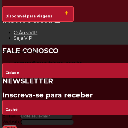
Disponível para Viagens
INSTITUCIONAL
O ÁreaVIP
Seja VIP
FALE CONOSCO
Filtrar por Atributos
contato@areavipbrasil.com.br
+55 11 98225-8567
Cidade
NEWSLETTER
Inscreva-se para receber
novidades e promoções exclusiva
Cachê
E-mail
*
Website