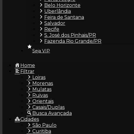
Cachê
Belo Horizonte
Uberlândia
Feira de Santana
Salvador
Recife
S. José dos Pinhais/PR
Tipo/Aparência
Fazenda Rio Grande/PR
Seja VIP
Home
Filtrar
Idade
Loiras
Morenas
Mulatas
Ruivas
Orientais
Altura
Casais/Duplas
Busca Avançada
Cidades
São Paulo
Curitiba