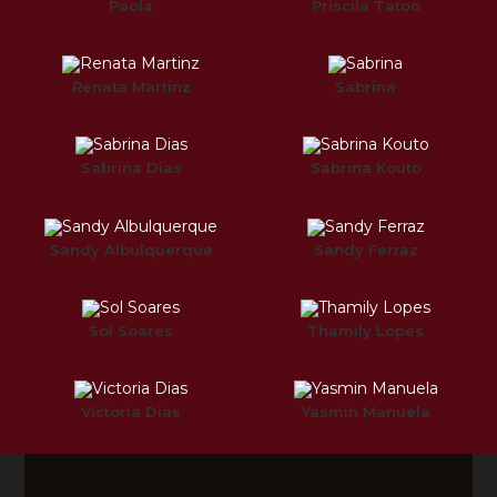
Paola
Priscila Tatoo
Renata Martinz
Sabrina
Sabrina Dias
Sabrina Kouto
Sandy Albulquerque
Sandy Ferraz
Sol Soares
Thamily Lopes
Victoria Dias
Yasmin Manuela