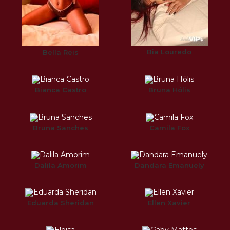
Bia Louredo
Bella Reis
Bianca Castro
Bruna Hólis
Bruna Sanches
Camila Fox
Dalila Amorim
Dandara Emanuely
Eduarda Sheridan
Ellen Xavier