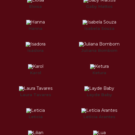
Eloisa
Gaby Mattos
Hanna
Isabela Souza
Isadora
Juliana Bombom
Karol
Ketura
Laura Tavares
Layde Baby
Leticia
Letícia Arantes