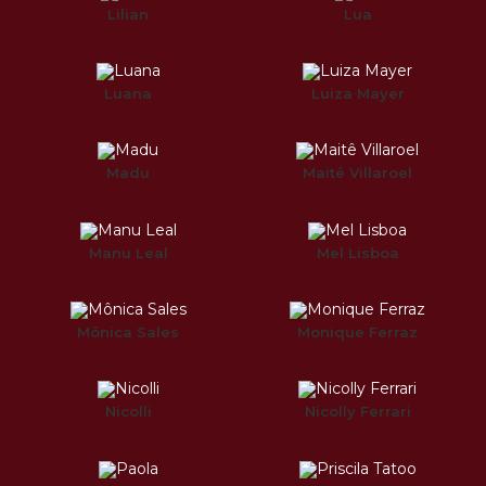
Lilian
Lua
Luana
Luiza Mayer
Madu
Maitê Villaroel
Manu Leal
Mel Lisboa
Mônica Sales
Monique Ferraz
Nicolli
Nicolly Ferrari