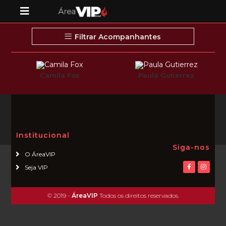
Filtrar Acompanhantes
Camila Fox
Paula Gutierrez
Institucional
Siga-nos
O ÁreaVIP
Seja VIP
© 2019 -
ÁreaVIP
Todos os direitos reservados.