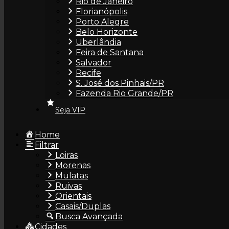
Rio de Janeiro
Florianópolis
Porto Alegre
Belo Horizonte
Uberlândia
Feira de Santana
Salvador
Recife
S. José dos Pinhais/PR
Fazenda Rio Grande/PR
Seja VIP
Home
Filtrar
Loiras
Morenas
Mulatas
Ruivas
Orientais
Casais/Duplas
Busca Avançada
Cidades