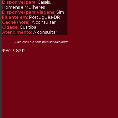
Disponível para:
Casais,
Homens e Mulheres
Disponível para Viagens:
Sim
Fluente em:
Português-BR
Cachê (hora):
A consultar
Cidade:
Curitiba
Atendimento:
A consultar
Fale com ela sem precisar adicionar
1 99523-8212