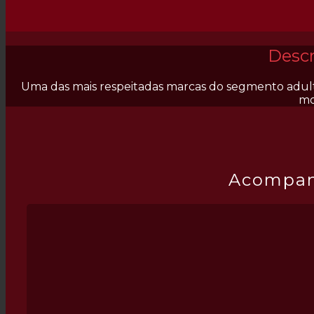
Previous
Next
Desc
Uma das mais respeitadas marcas do segmento adult
mo
Acompan