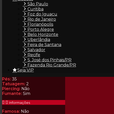
São Paulo
Curitiba
Foz do Iguaçu
Rio de Janeiro
Florianópolis
Porto Alegre
Previous
Perfil
Belo Horizonte
Next
Uberlândia
Tipo:
Mulata
Feira de Santana
Idade:
25 anos
Salvador
Altura:
1,57m
Recife
Cor dos Olhos:
Pretos
Manequim:
36
S. José dos Pinhais/PR
Peso:
59kg
Fazenda Rio Grande/PR
Seios:
Médios
Seja VIP
Silicone:
Não
Pés:
35
Tatuagem:
2
Piercing:
Não
Fumante:
Sim
Informações
Famosa:
Não