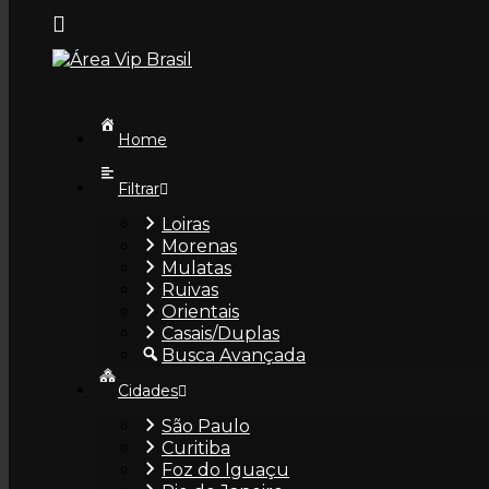
Skip to content
Samantha
Home
25 anos • Curitiba
41 99523-8212
Filtrar
Loiras
Fale com ela sem
Morenas
precisar adicionar
Mulatas
Ruivas
Samantha
Orientais
25 anos • Curitiba
Casais/Duplas
Busca Avançada
Cidades
São Paulo
Curitiba
Foz do Iguaçu