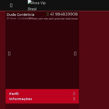
41 984839908
Duda Gordelicia
37 anos • Curitiba/PR
Fale com ela sem precisar adicionar
Perfil
Informações