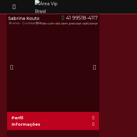
41 99518-4117
Sabrina Kouto
18 anos • Curitiba/PR
Fale com ela sem precisar adicionar
Perfil
Informações