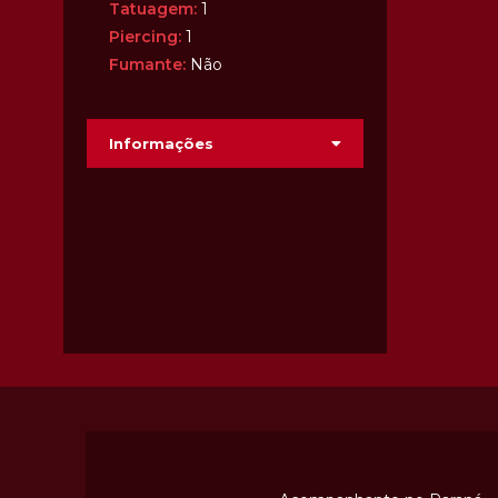
Tatuagem:
1
Piercing:
1
Fumante:
Não
Informações