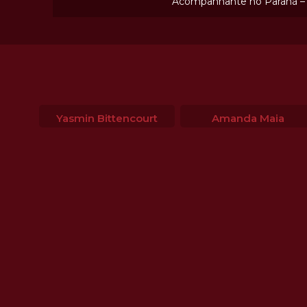
Acompanhante no Paraná – 
Yasmin Bittencourt
Amanda Maia