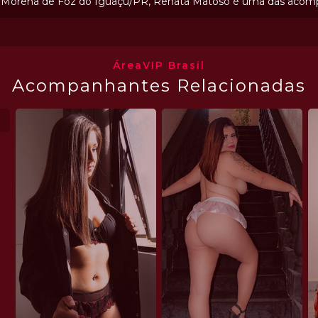
Morena de Foz do Iguaçu/PR, Renata Matoso é uma das acompan
ÁreaVIP Brasil
Acompanhantes Relacionadas