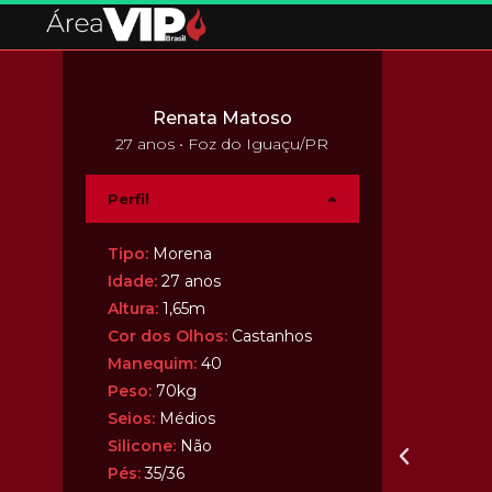
Renata Matoso
27 anos • Foz do Iguaçu/PR
Perfil
Tipo:
Morena
Idade:
27 anos
Altura:
1,65m
Cor dos Olhos:
Castanhos
Manequim:
40
Peso:
70kg
Seios:
Médios
Silicone:
Não
Pés:
35/36