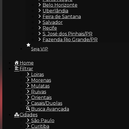
Belo Horizonte
Acompanhante no Paraná – Morena de Curitiba/PR, 
Uberlândia
Feira de Santana
Salvador
Recife
S. José dos Pinhais/PR
Fazenda Rio Grande/PR
Seja VIP
Home
Filtrar
Loiras
Morenas
Mulatas
Ruivas
×
Orientais
Casais/Duplas
INSTITUCIONAL
FAL
Busca Avançada
Cidades
O ÁreaVIP
con
São Paulo
Seja VIP
+55
Curitiba