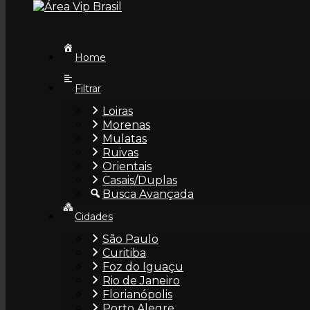
Home
Filtrar
Loiras
Morenas
Paola Hot
Mulatas
Ruivas
23 anos • Curitiba/PR
Orientais
Casais/Duplas
Busca Avançada
Perfil
Cidades
Informações
São Paulo
Curitiba
Foz do Iguaçu
Rio de Janeiro
Descrição de Paola Hot
:
Florianópolis
Porto Alegre