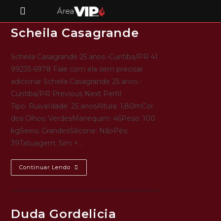
Scheila Casagrande
Scheila Casagrande 25 anos •Curitiba/PR 41
99235-6978 Fale com ela sem precisar
adicionar Scheila Casagrande 25 anos •
Curitiba/PR Previous Next Perfil
Tipo: RuivaIdade: 25 anosAltura: 1,80mCor
dos Olhos: VerdesManequim: 46Peso: 100
kgSeios: GrandesSilicone: NãoPés:
39Tatuagem: Sim +…
Continuar Lendo
Duda Gordelicia