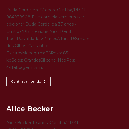
Duda Gordelicia 37 anos •Curitiba/PR 41
984839908 Fale com ela sem precisar
adicionar Duda Gordelicia 37 anos •
Curitiba/PR Previous Next Perfil
Tipo: RuivaIdade: 37 anosAltura: 1,58mCor
dos Olhos: Castanhos
EscurosManequim: 36Peso: 85
kgSeios: GrandesSilicone: NãoPés:
44Tatuagem: Sim…
Continuar Lendo
Alice Becker
Alice Becker 19 anos •Curitiba/PR 41