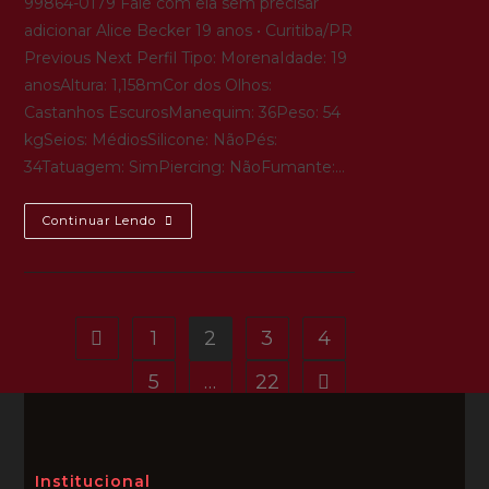
99864-0179 Fale com ela sem precisar
adicionar Alice Becker 19 anos • Curitiba/PR
Previous Next Perfil Tipo: MorenaIdade: 19
anosAltura: 1,158mCor dos Olhos:
Castanhos EscurosManequim: 36Peso: 54
kgSeios: MédiosSilicone: NãoPés:
34Tatuagem: SimPiercing: NãoFumante:…
Continuar Lendo
1
2
3
4
5
…
22
Institucional