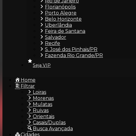
Rio de Janeiro
Florianópolis
Bella Reis 22 anos •Curitiba/PR 41 99753-3422 Atendimen
Porto Alegre
Tipo: RuivaIdade: 22 anosAltura: 1,57mCor dos Olhos: 
Belo Horizonte
34Tatuagem: 2Piercing: 2Fumante: Não Informações Fa
Uberlândia
Feira de Santana
Continuar lendo
Salvador
1
Recife
2
S. José dos Pinhais/PR
3
Fazenda Rio Grande/PR
4
…
Seja VIP
28
Home
Filtrar
Loiras
Morenas
Mulatas
INSTITUCIONAL
FALE CONOS
×
Ruivas
Orientais
O ÁreaVIP
contato@areavi
Casais/Duplas
Seja VIP
+55 11 98225-8
Busca Avançada
Cidades