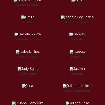
Gisele Munhoz
Grazi
Greta
Isabela Fagundes
Isabela Souza
Isabelly
Isabelly Rios
Isadora
Jady Saint
Jasmin
Julia
Julia Lancellotti