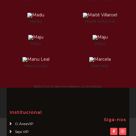
Madu
Maitê Villaroel
Maju
Maju
Manu Leal
Marcela
Não há mais modelos a mostrar.
Institucional
Siga-nos
O ÁreaVIP
Seja VIP