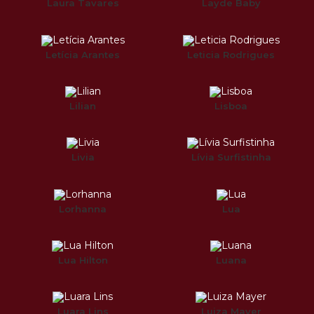
Laura Tavares
Layde Baby
Letícia Arantes
Leticia Rodrigues
Lilian
Lisboa
Livia
Lívia Surfistinha
Lorhanna
Lua
Lua Hilton
Luana
Luara Lins
Luiza Mayer