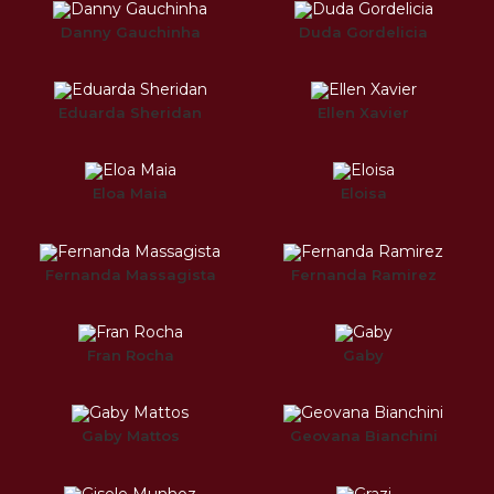
Danny Gauchinha
Duda Gordelicia
Eduarda Sheridan
Ellen Xavier
Eloa Maia
Eloisa
Fernanda Massagista
Fernanda Ramirez
Fran Rocha
Gaby
Gaby Mattos
Geovana Bianchini