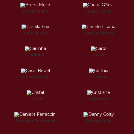
Bruna Mello
Cacau Oficial
Camila Fox
Camile Lisboa
Carlinha
Carol
Casal Bebel
Cinthia
Cristal
Cristiane
Daniella Ferraccini
Danny Colty