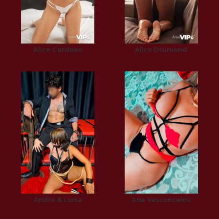
Alice Cardoso
Alice Drumond
André & Luisa
Ane Vasconcelos