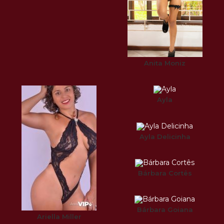
Anita Moniz
Ayla
Ayla Delicinha
Bárbara Cortês
Bárbara Goiana
Ariella Miller