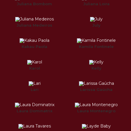
Juliana Bombom
Juliana Loira
Juliana Medeiros
July
Kakau Paola
Kamila Fontinele
Karol
Kelly
Lari
Larissa Gaúcha
Laura Dominatrix
Laura Montenegro