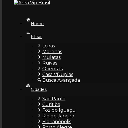
Home
Filtrar
Loiras
Morenas
Alanna
Mulatas
Ruivas
26 anos • Curitiba/PR
Orientais
Casais/Duplas
Busca Avançada
Perfil
Cidades
Informações
São Paulo
Curitiba
Foz do Iguaçu
Rio de Janeiro
Descrição de Alanna
:
Florianópolis
Porto Alegre