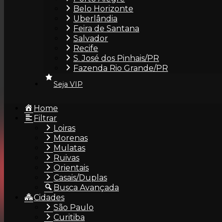
Belo Horizonte
Acompanhante no Paraná – Morena de Curitiba/PR, 
Uberlândia
Feira de Santana
Salvador
Recife
S. José dos Pinhais/PR
Fazenda Rio Grande/PR
Seja VIP
Home
Filtrar
Loiras
Morenas
Mulatas
Ruivas
×
Orientais
Casais/Duplas
INSTITUCIONAL
FAL
Busca Avançada
Cidades
O ÁreaVIP
con
São Paulo
Seja VIP
+55
Curitiba