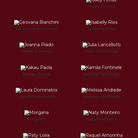
Gaby Ferraz
Geovana Bianchini
Isabelly Rios
Joanna Prado
Julia Lancellotti
Kakau Paola
Kamila Fontinele
Laura Dominatrix
Melissa Andrade
Morgana
Naty Monteiro