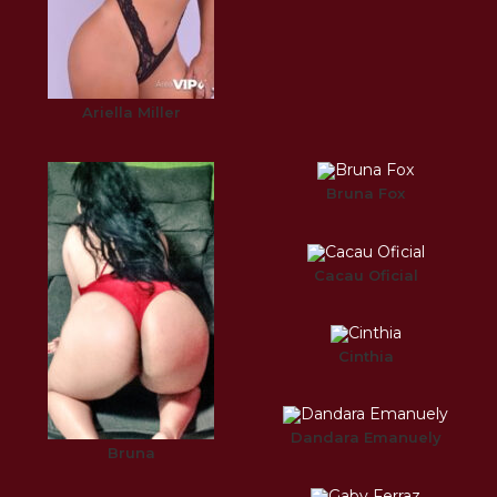
Ariella Miller
Bruna Fox
Cacau Oficial
Cinthia
Dandara Emanuely
Bruna