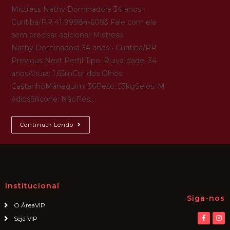
Mistress Nathy Dominadora 34 anos •
Curitiba/PR 41 99984-6093 Fale com ela
sem precisar adicionar Mistress
Nathy Dominadora 34 anos • Curitiba/PR
Previous Next Perfil Tipo: RuivaIdade: 34
anosAltura: 1,65mCor dos Olhos:
CastanhoManequim: 36Peso: 53kgSeios: M
édiosSilicone: NãoPés:…
Continuar Lendo
Institucional
Siga-nos
O ÁreaVIP
Seja VIP