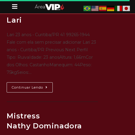
Lari
Lari 23 anos • Curitiba/PR 41 99265-1944
Fale com ela sem precisar adicionar Lari 23
anos • Curitiba/PR Previous Next Perfil
Tipo: RuivaIdade: 23 anosAltura: 1,66mCor
dos Olhos: CastanhoManequim: 44Peso:
75kgSeios:…
Continuar Lendo
Mistress
Nathy Dominadora