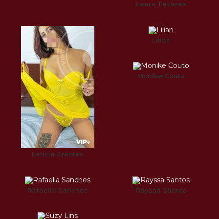
Laura Tavares
Lilian
Monike Couto
Letícia Arantes
Rafaella Sanches
Rayssa Santos