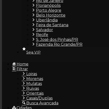
Rio de Janeiro
Florianópolis
Porto Alegre
Belo Horizonte
Aleska Aski
Uberlândia
Feira de Santana
Salvador
Recife
S. José dos Pinhais/PR
Fazenda Rio Grande/PR
Seja VIP
Alex e Rebeca
Home
Filtrar
Loiras
Morenas
Mulatas
Ruivas
Orientais
Casais/Duplas
Alice Becker
Busca Avançada
Cidades