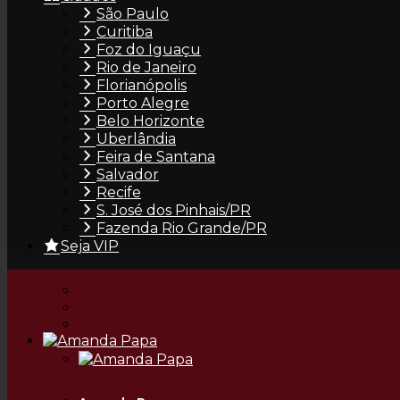
São Paulo
Curitiba
Foz do Iguaçu
Rio de Janeiro
Florianópolis
Porto Alegre
Alice Cardoso
Belo Horizonte
Uberlândia
Feira de Santana
Salvador
Recife
S. José dos Pinhais/PR
Fazenda Rio Grande/PR
Seja VIP
Alice Drumond