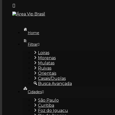
Skip
to
content
Home
Filtrar
Agatha
Loiras
Morenas
Mulatas
Ruivas
Orientais
Casais/Duplas
Busca Avançada
Alanna
Cidades
São Paulo
Curitiba
Foz do Iguaçu