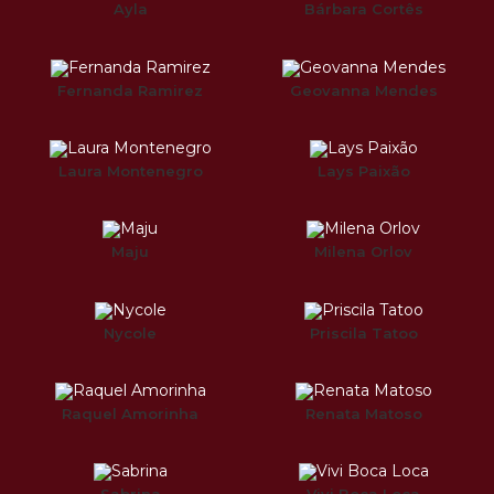
Ayla
Bárbara Cortês
Fernanda Ramirez
Geovanna Mendes
Laura Montenegro
Lays Paixão
Maju
Milena Orlov
Nycole
Priscila Tatoo
Raquel Amorinha
Renata Matoso