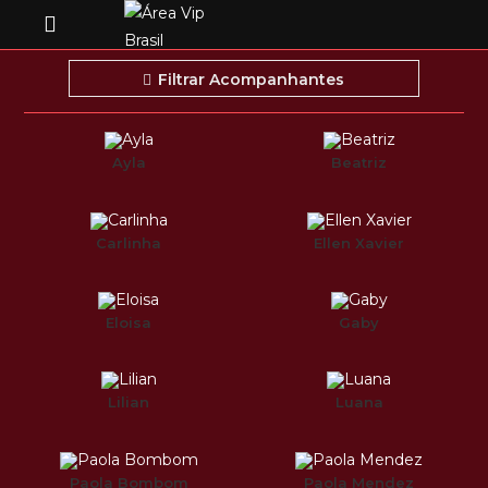
Filtrar Acompanhantes
Ayla
Beatriz
Carlinha
Ellen Xavier
Eloisa
Gaby
Lilian
Luana
Paola Bombom
Paola Mendez