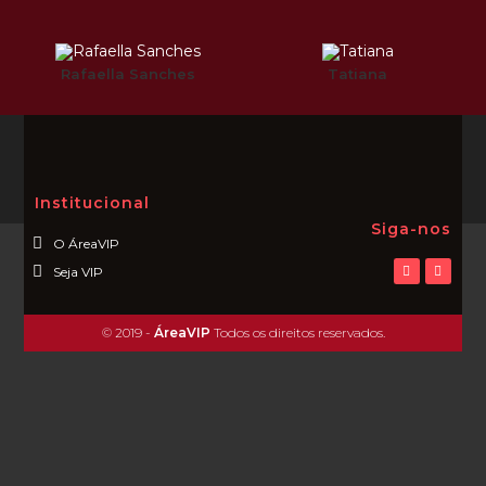
Rafaella Sanches
Tatiana
Institucional
Siga-nos
O ÁreaVIP
Seja VIP
© 2019 -
ÁreaVIP
Todos os direitos reservados.