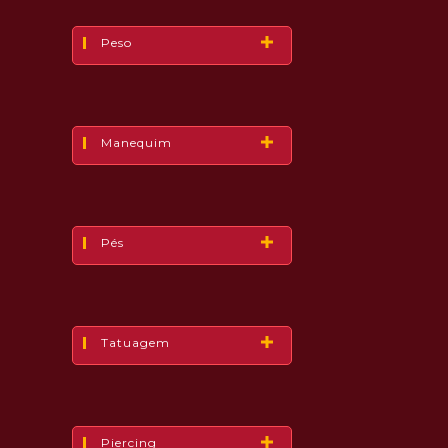
Peso
Manequim
Pés
Tatuagem
Piercing