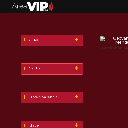
Cidade
Geovanna M
Cachê
Tipo/Aparência
Idade