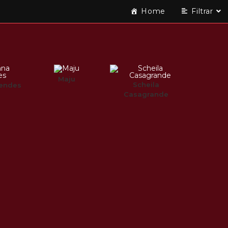
Home
Filtrar
Maju
Scheila
endes
Casagrande