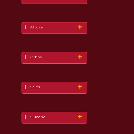
Altura
Olhos
Seios
Silicone