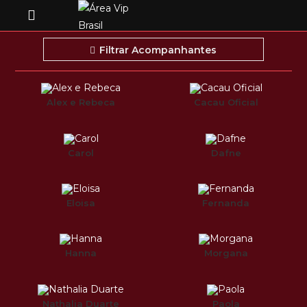
Filtrar Acompanhantes
Alex e Rebeca
Cacau Oficial
Carol
Dafne
Eloisa
Fernanda
Hanna
Morgana
Nathalia Duarte
Paola