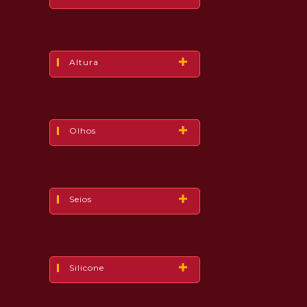
Altura
Olhos
Seios
Silicone