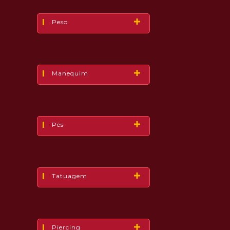
Peso
Manequim
Pés
Tatuagem
Piercing