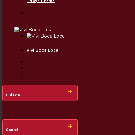
Thays Ferrari
Vivi Boca Loca
Cidade
Cachê