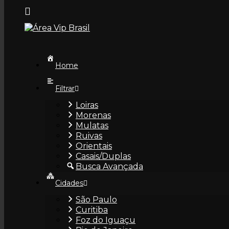
Home
Filtrar
Aleska Aski
Loiras
Morenas
Mulatas
Ruivas
Orientais
Casais/Duplas
Busca Avançada
Bia Louredo
Cidades
São Paulo
Curitiba
Foz do Iguaçu