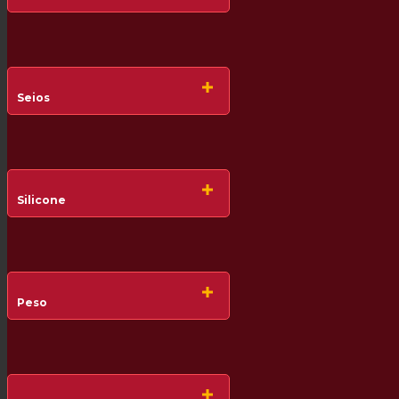
Seios
Silicone
Peso