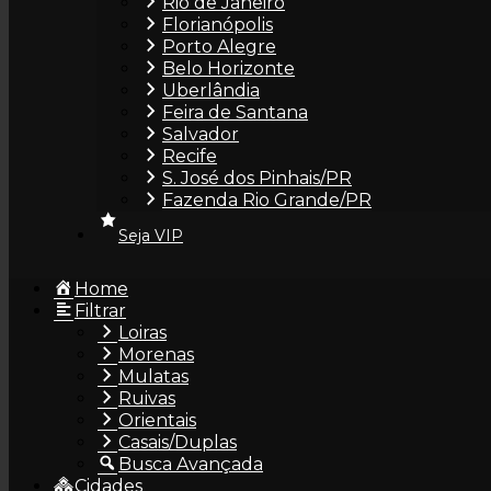
Rio de Janeiro
Florianópolis
Porto Alegre
Belo Horizonte
Dalila Amorim
Uberlândia
Feira de Santana
Salvador
Recife
S. José dos Pinhais/PR
Fazenda Rio Grande/PR
Seja VIP
Lari
Home
Filtrar
Loiras
Morenas
Mulatas
Ruivas
Orientais
Casais/Duplas
Lisboa
Busca Avançada
Cidades