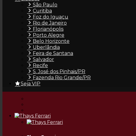
São Paulo
Curitiba
Foz do Iguaçu
Rio de Janeiro
Florianópolis
Porto Alegre
Natasha Urach
Belo Horizonte
Uberlândia
Feira de Santana
Salvador
Recife
S. José dos Pinhais/PR
Fazenda Rio Grande/PR
Seja VIP
Sabrina Dias