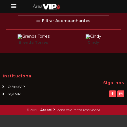
Filtrar Acompanhantes
Brenda Torres
Cindy
Institucional
Siga-nos
O ÁreaVIP
Seja VIP
© 2019 -
ÁreaVIP
Todos os direitos reservados.