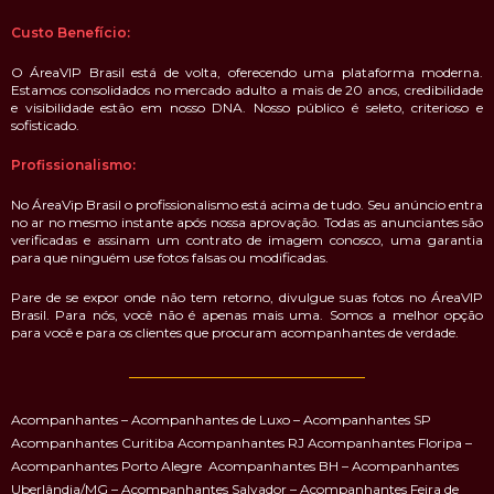
Área Vip Brasil, sempre a melhor companhia!
Vantagens para as Acompanhantes,
Procurando clientes potenciais?
Aqui você negocia direto com o cliente interessado em contratar uma
acompanhante. O cliente interessado entra em contato direto no seu
telefone ou WhatsApp, não cobramos comissão ou influenciamos o seu
serviço. Você decide quando, onde, como vai trabalhar e o valor que vai
cobrar.
Custo Benefício:
O ÁreaVIP Brasil está de volta, oferecendo uma plataforma moderna.
Estamos consolidados no mercado adulto a mais de 20 anos, credibilidade
e visibilidade estão em nosso DNA. Nosso público é seleto, criterioso e
sofisticado.
Profissionalismo:
No ÁreaVip Brasil o profissionalismo está acima de tudo. Seu anúncio entra