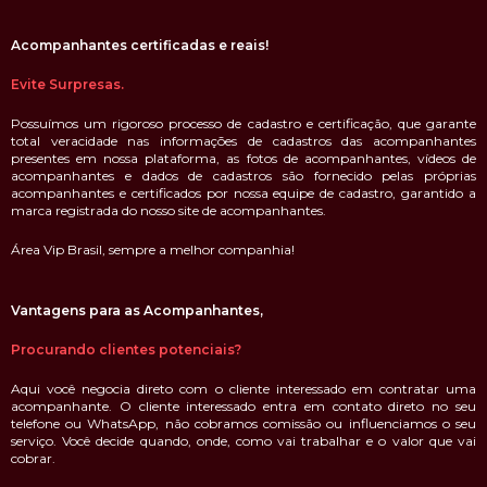
Área Vip Brasil - Acompanhantes e garotas de programa
em todo o Brasil
A nossos clientes,
Procurando acompanhantes de Luxo?
Uma das mais respeitadas marcas do segmento adulto ÁreaVIP Brasil,
com mais de 20 anos de existência, possui as melhores acompanhantes
em todo Brasil. Acompanhantes em São Paulo, acompanhantes em
Curitiba, acompanhantes em Belo Horizonte, acompanhantes no Rio de
Janeiro, acompanhantes em Porto Alegre e em muitos outros estados.
Acompanhantes certificadas e reais!
Evite Surpresas.
Possuímos um rigoroso processo de cadastro e certificação, que garante
total veracidade nas informações de cadastros das acompanhantes
presentes em nossa plataforma, as fotos de acompanhantes, vídeos de
acompanhantes e dados de cadastros são fornecido pelas próprias
acompanhantes e certificados por nossa equipe de cadastro, garantido a
marca registrada do nosso site de acompanhantes.