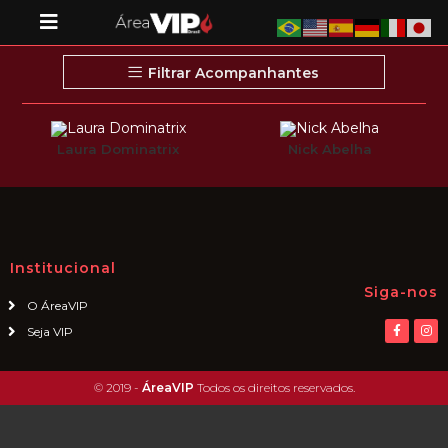
Filtrar Acompanhantes
Laura Dominatrix
Nick Abelha
Institucional
Siga-nos
O ÁreaVIP
Seja VIP
© 2019 -
ÁreaVIP
Todos os direitos reservados.