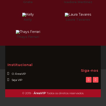
Greta
Isadora Martinez
Kelly
Laura Tavares
Thays Ferrari
Institucional
Siga-nos
O ÁreaVIP
Seja VIP
© 2019 -
ÁreaVIP
Todos os direitos reservados.